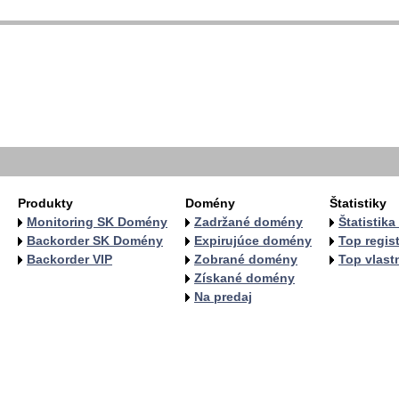
  
  
  
   
   
  
  
Produkty
Domény
Štatistiky
Monitoring SK Domény
Zadržané domény
Štatistik
Backorder SK Domény
Expirujúce domény
Top regist
Backorder VIP
Zobrané domény
Top vlastn
Získané domény
Na predaj