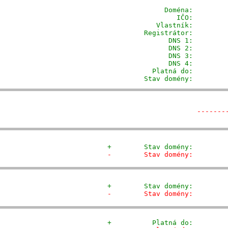
              Doména: 
       
                 IČO:         
            Vlastník:        
         Registrátor:        
                DNS 1:         
                DNS 2:         
                DNS 3:         
                DNS 4:         
           Platná do:         
         Stav domény:        
-------
+        Stav domény:        
-        Stav domény:        
+        Stav domény:        
-        Stav domény:        
+          Platná do:        