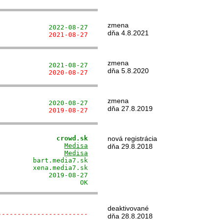
zmena
             2022-08-27
dňa 4.8.2021
             2021-08-27
zmena
             2021-08-27
dňa 5.8.2020
             2020-08-27
zmena
             2020-08-27
dňa 27.8.2019
             2019-08-27
               crowd.sk
nová registrácia
                 
Medisa
dňa 29.8.2018
                 
Medisa
        bart.media7.sk

        xena.media7.sk

            2019-08-27

                     OK
deaktivované
-----------------------
dňa 28.8.2018