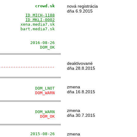
               crowd.sk
nová registrácia
                      

dňa 6.9.2015
           
ID MICH-1188
           
ID MKLI-0002
        xena.media7.sk

        bart.media7.sk

                      

                      

            2016-08-26

                 DOM_OK
deaktivované
-----------------------
dňa 28.8.2015
zmena
               DOM_LNOT
dňa 16.8.2015
               DOM_WARN
zmena
               DOM_WARN
dňa 30.7.2015
                 DOM_OK
             2015-08-26
zmena