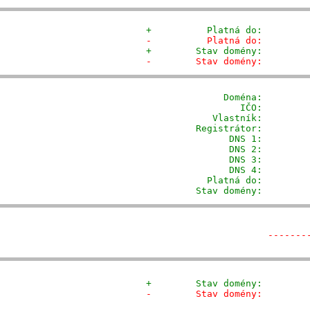
+          Platná do:        
-          Platná do:        
+        Stav domény:        
-        Stav domény:        
              Doména: 
       
                 IČO:         
            Vlastník:        
         Registrátor:        
                DNS 1:         
                DNS 2:         
                DNS 3:         
                DNS 4:         
           Platná do:         
         Stav domény:        
-------
+        Stav domény:        
-        Stav domény:        