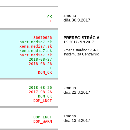
zmena
                     OK
dňa 30.9.2017
                      L
               36670626
PREREGISTRÁCIA
         bart.media7.sk
1.9.2017 / 5.9.2017
         xena.media7.sk
Zmena starého SK-NIC
         xena.media7.sk
systému za CentralNic
         bart.media7.sk
             2018-08-27
             2018-08-26
                      L
                 DOM_OK
             2018-08-26
zmena
             2017-08-26
dňa 22.8.2017
                 DOM_OK
               DOM_LNOT
zmena
               DOM_LNOT
dňa 13.8.2017
               DOM_WARN