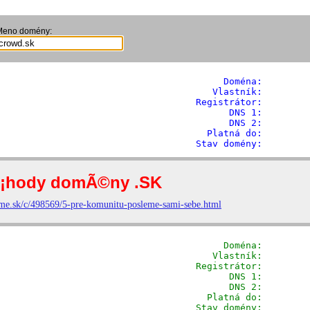
Meno domény:
              Doména: 
       
            Vlastník:        
         Registrátor:        
                DNS 1:         
                DNS 2:         
           Platná do:         
         Stav domény:        
              Doména: 
       
            Vlastník:        
         Registrátor:        
                DNS 1:         
                DNS 2:         
           Platná do:         
         Stav domény:        