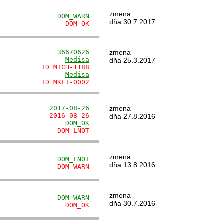
zmena
               DOM_WARN
dňa 30.7.2017
                 DOM_OK
               36670626
zmena
                 
Medisa
dňa 25.3.2017
           
ID MICH-1188
                 
Medisa
           
ID MKLI-0002
             2017-08-26
zmena
             2016-08-26
dňa 27.8.2016
                 DOM_OK
               DOM_LNOT
zmena
               DOM_LNOT
dňa 13.8.2016
               DOM_WARN
zmena
               DOM_WARN
dňa 30.7.2016
                 DOM_OK