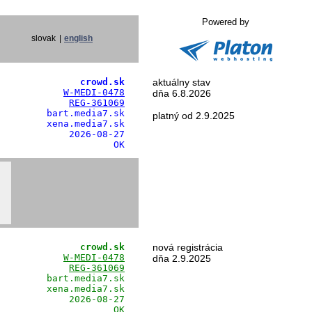
Powered by
slovak
|
english
               crowd.sk
aktuálny stav
            
W-MEDI-0478
dňa 6.8.2026
             
REG-361069
        bart.media7.sk

platný od 2.9.2025
        xena.media7.sk

            2026-08-27

                     OK
               crowd.sk
nová registrácia
            
W-MEDI-0478
dňa 2.9.2025
             
REG-361069
        bart.media7.sk

        xena.media7.sk

            2026-08-27

                     OK