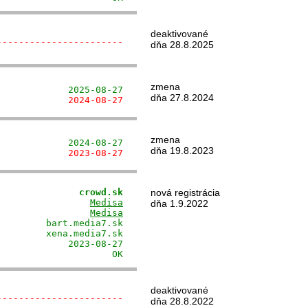
deaktivované
-----------------------
dňa 28.8.2025
zmena
             2025-08-27
dňa 27.8.2024
             2024-08-27
zmena
             2024-08-27
dňa 19.8.2023
             2023-08-27
               crowd.sk
nová registrácia
                 
Medisa
dňa 1.9.2022
                 
Medisa
        bart.media7.sk

        xena.media7.sk

            2023-08-27

                     OK
deaktivované
-----------------------
dňa 28.8.2022