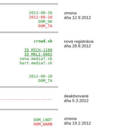
             2013-08-26
zmena
             2012-09-10
dňa 12.9.2012
                 DOM_OK
                 DOM_TA
               crowd.sk
nová registrácia
                      

dňa 28.8.2012
           
ID MICH-1188
           
ID MKLI-0002
        xena.media7.sk

        bart.media7.sk

                      

                      

            2012-09-10

                 DOM_TA
deaktivované
-----------------------
dňa 5.3.2012
zmena
               DOM_LNOT
dňa 19.2.2012
               DOM_WARN