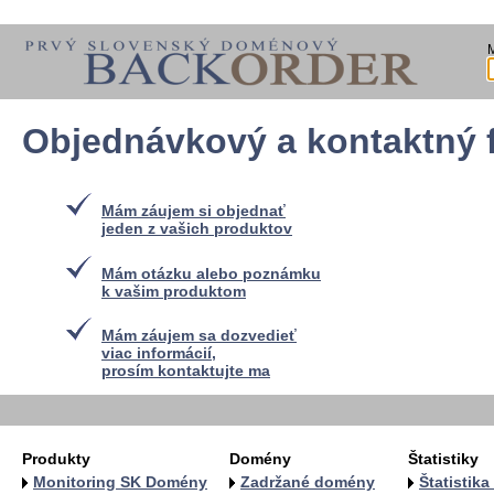
Objednávkový a kontaktný 
Mám záujem si objednať
jeden z vašich produktov
Mám otázku alebo poznámku
k vašim produktom
Mám záujem sa dozvedieť
viac informácií,
prosím kontaktujte ma
Produkty
Domény
Štatistiky
Monitoring SK Domény
Zadržané domény
Štatistik