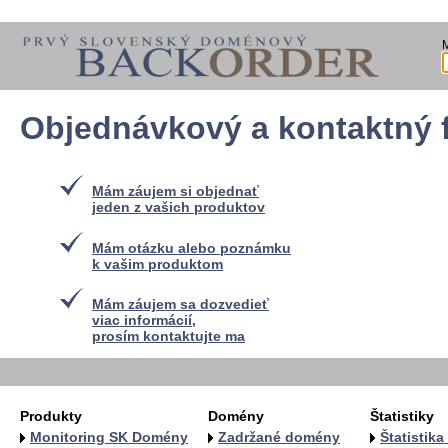
Objednávkový a kontaktný 
Mám záujem si objednať
jeden z vašich produktov
Mám otázku alebo poznámku
k vašim produktom
Mám záujem sa dozvedieť
viac informácií,
prosím kontaktujte ma
Produkty
Domény
Štatistiky
Monitoring SK Domény
Zadržané domény
Štatistik