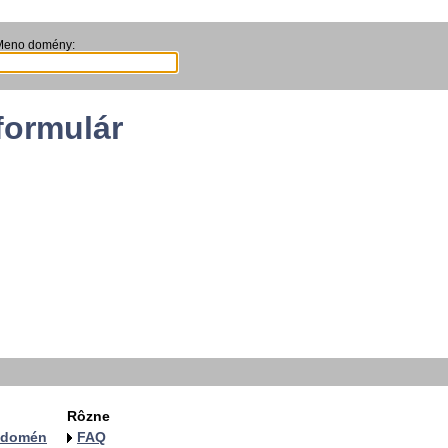
Meno domény:
formulár
Rôzne
a domén
FAQ