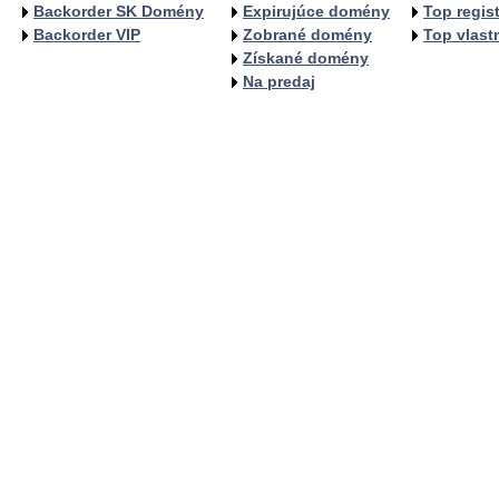
Backorder SK Domény
Expirujúce domény
Top regist
Backorder VIP
Zobrané domény
Top vlastn
Získané domény
Na predaj