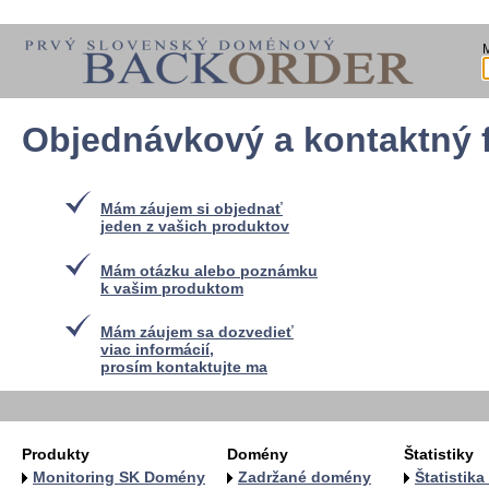
Objednávkový a kontaktný 
Mám záujem si objednať
jeden z vašich produktov
Mám otázku alebo poznámku
k vašim produktom
Mám záujem sa dozvedieť
viac informácií,
prosím kontaktujte ma
Produkty
Domény
Štatistiky
Monitoring SK Domény
Zadržané domény
Štatistik