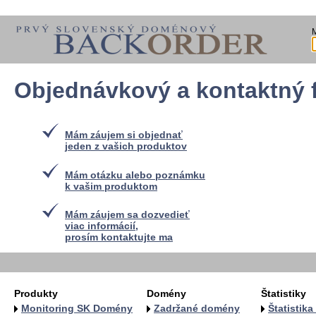
Objednávkový a kontaktný 
Mám záujem si objednať
jeden z vašich produktov
Mám otázku alebo poznámku
k vašim produktom
Mám záujem sa dozvedieť
viac informácií,
prosím kontaktujte ma
Produkty
Domény
Štatistiky
Monitoring SK Domény
Zadržané domény
Štatistik