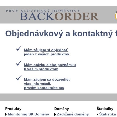
Objednávkový a kontaktný 
Mám záujem si objednať
jeden z vašich produktov
Mám otázku alebo poznámku
k vašim produktom
Mám záujem sa dozvedieť
viac informácií,
prosím kontaktujte ma
Produkty
Domény
Štatistiky
Monitoring SK Domény
Zadržané domény
Štatistik