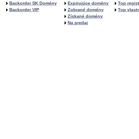
Backorder SK Domény
Expirujúce domény
Top regist
Backorder VIP
Zobrané domény
Top vlastn
Získané domény
Na predaj