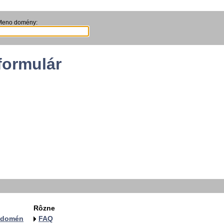
Meno domény:
formulár
Rôzne
a domén
FAQ