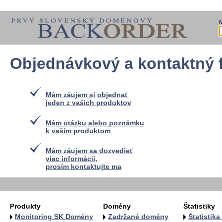
Objednávkový a kontaktný 
Mám záujem si objednať
jeden z vašich produktov
Mám otázku alebo poznámku
k vašim produktom
Mám záujem sa dozvedieť
viac informácií,
prosím kontaktujte ma
Produkty
Domény
Štatistiky
Monitoring SK Domény
Zadržané domény
Štatistik