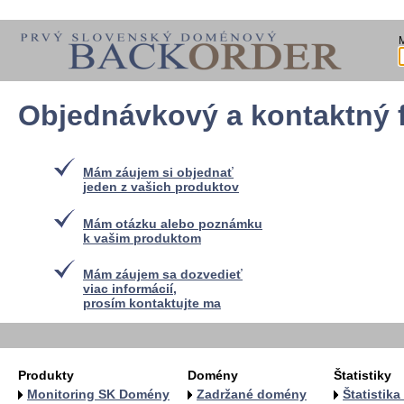
Objednávkový a kontaktný 
Mám záujem si objednať
jeden z vašich produktov
Mám otázku alebo poznámku
k vašim produktom
Mám záujem sa dozvedieť
viac informácií,
prosím kontaktujte ma
Produkty
Domény
Štatistiky
Monitoring SK Domény
Zadržané domény
Štatistik