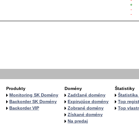
-  
+  
-  
-  
  
  
  
   
   
   
  
  
Produkty
Domény
Štatistiky
Monitoring SK Domény
Zadržané domény
Štatistik
Backorder SK Domény
Expirujúce domény
Top regist
Backorder VIP
Zobrané domény
Top vlastn
Získané domény
Na predaj