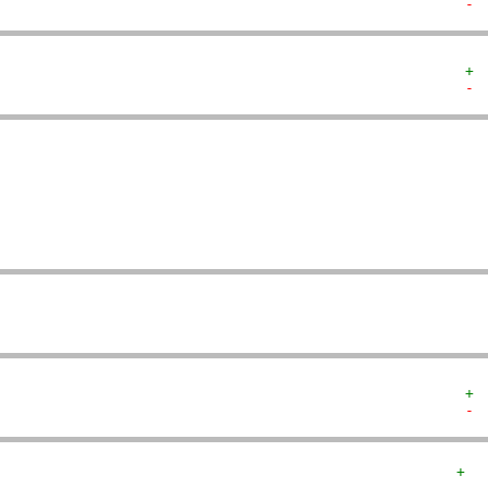
- 
+ 
- 
  
  
  
   
   
  
  
+ 
- 
+  