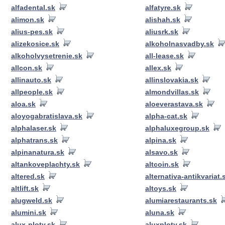
alfadental.sk
alfatyre.sk
alimon.sk
alishah.sk
alius-pes.sk
aliusrk.sk
alizekosice.sk
alkoholnasvadby.sk
alkoholvysetrenie.sk
all-lease.sk
allcon.sk
allex.sk
allinauto.sk
allinslovakia.sk
allpeople.sk
almondvillas.sk
aloa.sk
aloeverastava.sk
aloyogabratislava.sk
alpha-cat.sk
alphalaser.sk
alphaluxegroup.sk
alphatrans.sk
alpina.sk
alpinanatura.sk
alsavo.sk
altankoveplachty.sk
altcoin.sk
altered.sk
alternativa-antikvariat.
altlift.sk
altoys.sk
alugweld.sk
alumiarestaurants.sk
alumini.sk
aluna.sk
alux-ploty.sk
aluxploty.sk