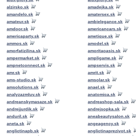
alzirsko.sk
amadejka.sk
amandelo.sk
amatersex.sk
amateur.sk
ambielegance.sk
amdoor.sk
americancars.sk
americaparty.sk
ametique.sk
ammos.sk
amodel.sk
amorfatizilina.sk
amoritaoasis.sk
ampermarket.sk
ampligame.sk
ampnetconnect.sk
ampservis.sk
amr.sk
amrit.sk
ams-studio.sk
amsolar.sk
amsolutions.sk
anael.sk
analyzazmluv.sk
anatomica.sk
andreanskymasaze.sk
andreashop-sala.sk
andrejjurdik.sk
andrejsopka.sk
anduril.sk
aneabeautysalon.sk
aneta.sk
angeagency.sk
anglictinapb.sk
anglictinaprezivot.sk