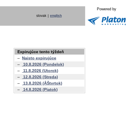
Powered by
slovak
|
english
Expirujúce tento týždeň
–
Naisto expirujúce
–
10.8.2026 (Pondelok)
–
11.8.2026 (Utorok)
–
12.8.2026 (Streda)
–
13.8.2026 (ÂŠtvrtok)
–
14.8.2026 (Piatok)