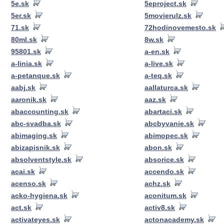
5e.sk
5eproject.sk
5er.sk
5movierulz.sk
71.sk
72hodinovemesto.sk
80ml.sk
8w.sk
95801.sk
a-en.sk
a-linia.sk
a-live.sk
a-petanque.sk
a-teq.sk
aabj.sk
aallaturca.sk
aaronik.sk
aaz.sk
abaccounting.sk
abartaci.sk
abc-svadba.sk
abcbyvanie.sk
abimaging.sk
abimopec.sk
abizapisnik.sk
abon.sk
absolventstyle.sk
absorice.sk
acai.sk
accendo.sk
acenso.sk
achz.sk
acko-hygiena.sk
aconitum.sk
act.sk
activ8.sk
activateyes.sk
actonacademy.sk