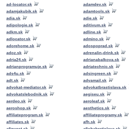
ad-locator.sk
adamdev.sk
adamjakubik.sk
adamtools.sk
adia.sk
adie.sk
adipologie.sk
aditivum.sk
adkm.sk
adline.sk
adlocator.sk
admino.sk
adorehome.sk
adospoprad.sk
adoz.sk
adrenalin-drink.sk
adria24.sk
adrianabalkova.sk
adrianprogramuje.sk
adriatechnic.sk
ads4u.sk
adsingreen.sk
adt.sk
advamail.sk
advokat-mediator.sk
advokatbrastislava.sk
advokatslebodnik.sk
aegiseu.sk
aerdeo.sk
aeroleaf.sk
aeroshop.sk
aesthetics.sk
affiliateprogram.sk
affiliateprogramy.sk
affiliates.sk
afh.sk
afinvest.sk
afishabratislava.sk