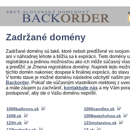
Zadržané domény
Zadržané domény sú také, ktoré neboli predĺžené vo svojom
ani v náhradnej lehote a blížia sa k expirácii. Tieto domény už
registrátora a jedinou možnosťou ako ich môže súčasný vlas
a predĺžiť, je
Zmena registrátora domény
. Napriek tejto možn
týchto domén nakoniec dospeje k finálnej expirácii, do stav
V tomto stave je možné doménu následne odchytiť naším p
Backorder
. Pokiaľ ste súčasným vlastníkom niektorej z u
a máte záujem ju zachrániť,
kontaktujte nás
a my Vám pora
postupovať, aby ste o Vašu doménu neprišli.
1000balloons.sk
1000candles.sk
1008.sk
1008watchshop.sk
123it.sk
123stolarstvo.sk
123technika.sk
13.sk