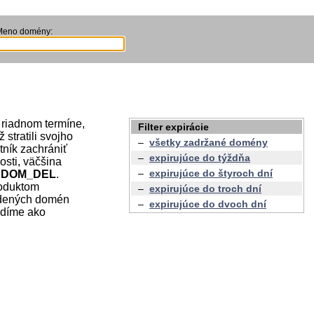
Meno domény:
 riadnom termíne,
Filter expirácie
 stratili svojho
–
všetky zadržané domény
tník zachrániť
–
expirujúce do týždňa
osti, väčšina
–
expirujúce do štyroch dní
u
DOM_DEL
.
roduktom
–
expirujúce do troch dní
vedených domén
–
expirujúce do dvoch dní
díme ako