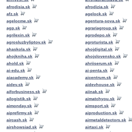
afrodisia.sk
afrodizia.sk
afz.sk
agelock.sk
agelocme.sk
agentura-sova.sk
agp.sk
agrariagroup.sk
agrilexin.sk
agrodepo.sk
agrosluzbyliptov.sk
agroturista.sk
ahaskola.sk
ahojdigital.sk
ahojkniha.sk
ahojslovensko.sk
ahold.sk
ahriiserum.sk
ai-edu.sk
ai-penta.sk
aiacademy.sk
aicentrum.sk
aidev.sk
aidevhouse.sk
aiforbusiness.sk
aiinak.sk
ailogistik.sk
aimatchyou.sk
aimonday.sk
aimsport.sk
aiprefirmy.sk
aiproduction.sk
aircash.sk
airmetaldetectors.sk
airshowsiad.sk
airtaxi.sk