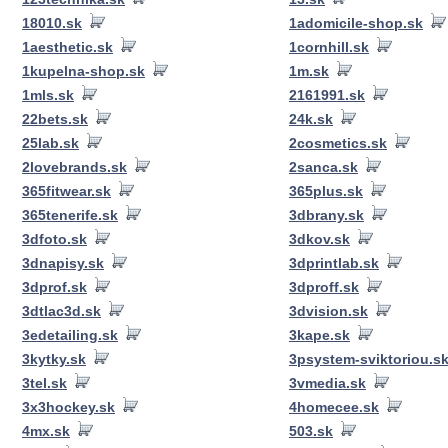
18010.sk
1adomicile-shop.sk
1aesthetic.sk
1cornhill.sk
1kupelna-shop.sk
1m.sk
1mls.sk
2161991.sk
22bets.sk
24k.sk
25lab.sk
2cosmetics.sk
2lovebrands.sk
2sanca.sk
365fitwear.sk
365plus.sk
365tenerife.sk
3dbrany.sk
3dfoto.sk
3dkov.sk
3dnapisy.sk
3dprintlab.sk
3dprof.sk
3dproff.sk
3dtlac3d.sk
3dvision.sk
3edetailing.sk
3kape.sk
3kytky.sk
3psystem-sviktoriou.s
3tel.sk
3vmedia.sk
3x3hockey.sk
4homecee.sk
4mx.sk
503.sk