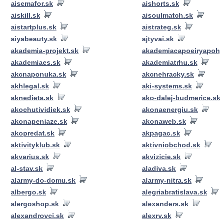
aisemafor.sk
aishorts.sk
aiskill.sk
aisoulmatch.sk
aistartplus.sk
aistrateg.sk
aiyabeauty.sk
ajtyvai.sk
akademia-projekt.sk
akademiacapoeiryapoh
akademiaes.sk
akademiatrhu.sk
akcnaponuka.sk
akcnehracky.sk
akhlegal.sk
aki-systems.sk
aknedieta.sk
ako-dalej-budmerice.s
akochutividiek.sk
akonaenergiu.sk
akonapeniaze.sk
akonaweb.sk
akopredat.sk
akpagac.sk
aktivityklub.sk
aktivniobchod.sk
akvarius.sk
akvizicie.sk
al-stav.sk
aladiva.sk
alarmy-do-domu.sk
alarmy-nitra.sk
albergo.sk
alegriabratislava.sk
alergoshop.sk
alexanders.sk
alexandrovci.sk
alexrv.sk