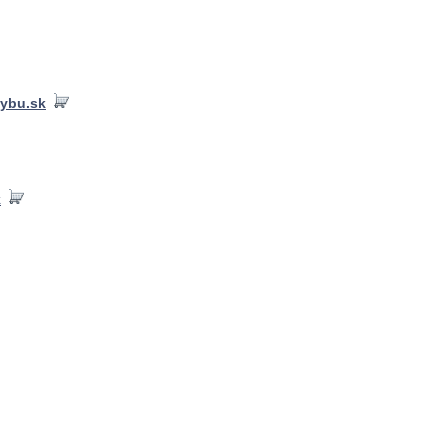
ybu.sk
k