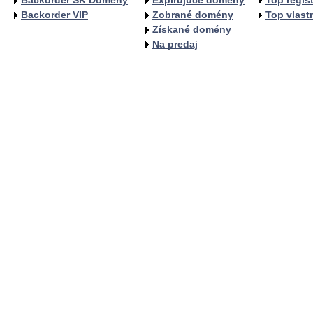
Backorder SK Domény
Expirujúce domény
Top regist
Backorder VIP
Zobrané domény
Top vlastn
Získané domény
Na predaj