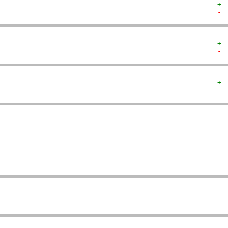
+ 
- 
+ 
- 
+ 
- 
  
  
  
   
   
  
  