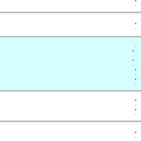
+ 
- 
+ 
- 
- 
+  
-  
+  
-  
+ 
- 
+ 
- 
+ 
- 
+ 
- 
+ 
- 