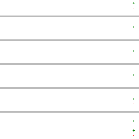
+ 
- 
+ 
- 
+ 
- 
+ 
- 
+ 
- 
+ 
- 
+ 
- 