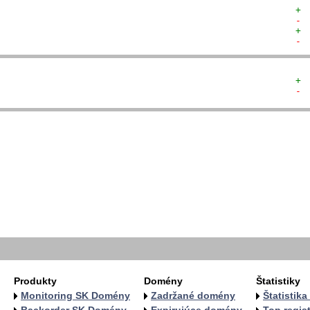
+ 
- 
+ 
- 
+ 
- 
  
  
  
  
   
   
   
   
  
  
Produkty
Domény
Štatistiky
Monitoring SK Domény
Zadržané domény
Štatistik