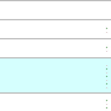
+ 
- 
+ 
- 
- 
+ 
- 
+ 
- 
+ 
- 
+ 
- 
+ 