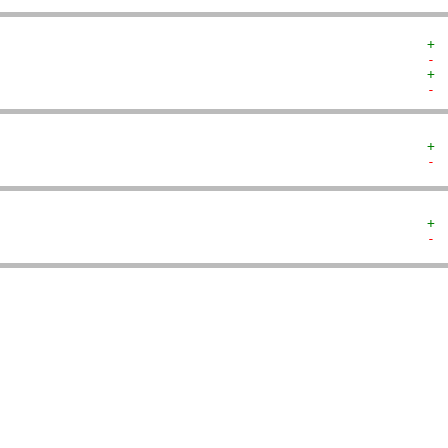
+ 
- 
+ 
- 
+ 
- 
+ 
- 
  
  
  
  
   
   
   
   
  
  