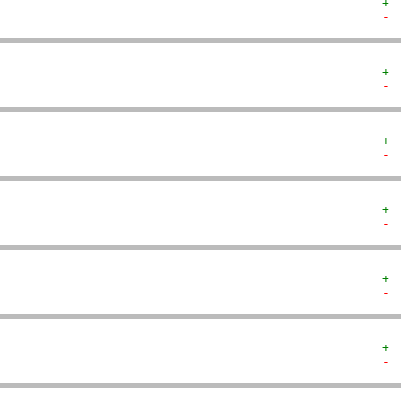
+ 
- 
+ 
- 
+ 
- 
+ 
- 
+ 
- 
+ 
- 