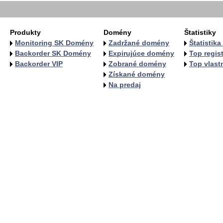
Produkty
Domény
Štatistiky
Monitoring SK Domény
Zadržané domény
Štatistik
Backorder SK Domény
Expirujúce domény
Top regist
Backorder VIP
Zobrané domény
Top vlastn
Získané domény
Na predaj