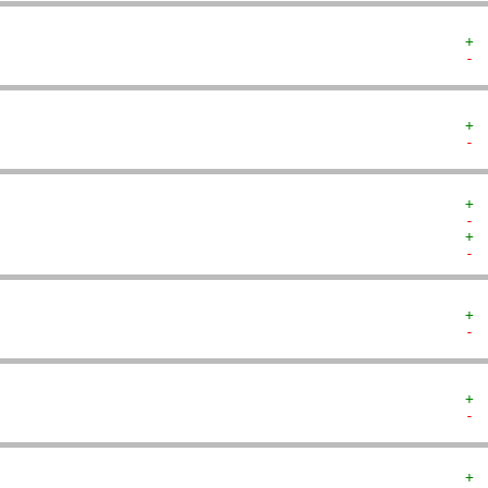
+ 
- 
+ 
- 
+ 
- 
+ 
- 
+ 
- 
+ 
- 
+ 