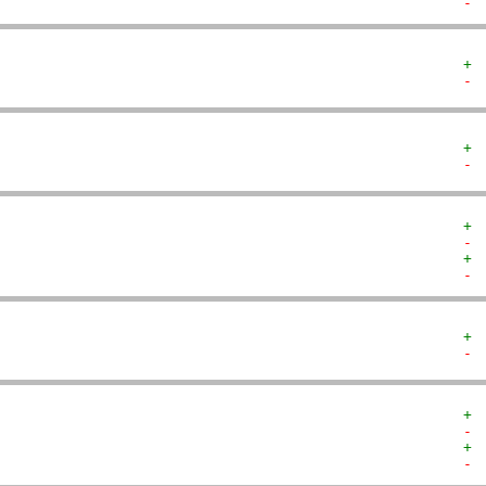
- 
+ 
- 
+ 
- 
+ 
- 
+ 
- 
+ 
- 
+ 
- 
+ 
- 