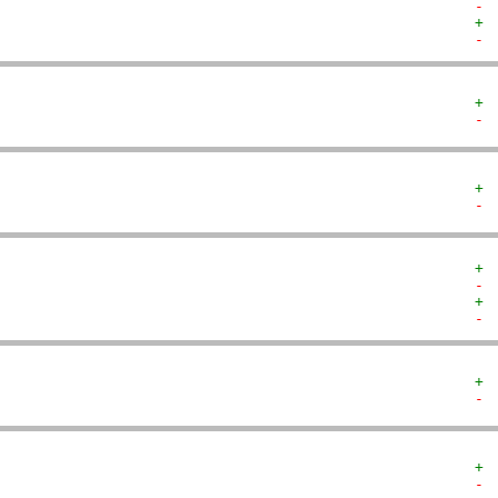
- 
+ 
- 
+ 
- 
+ 
- 
+ 
- 
+ 
- 
+ 
- 
+ 
- 