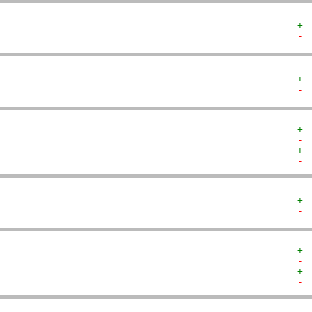
+ 
- 
+ 
- 
+ 
- 
+ 
- 
+ 
- 
+ 
- 
+ 
- 