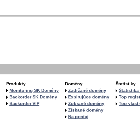
  
  
  
   
   
   
  
  
Produkty
Domény
Štatistiky
Monitoring SK Domény
Zadržané domény
Štatistik
Backorder SK Domény
Expirujúce domény
Top regist
Backorder VIP
Zobrané domény
Top vlastn
Získané domény
Na predaj