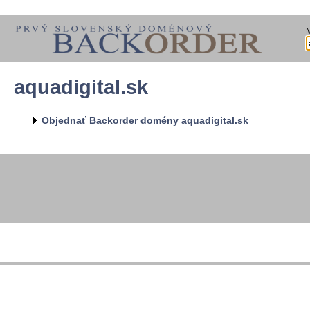
aquadigital.sk
Objednať Backorder domény aquadigital.sk