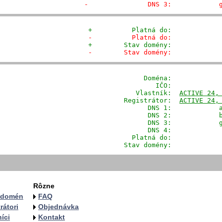
-               DNS 3:            
+          Platná do:            
-          Platná do:            
+        Stav domény:            
-        Stav domény:            
              Doména: 
           
                 IČO:             
            Vlastník:  
ACTIVE 24,
         Registrátor:  
ACTIVE 24,
                DNS 1:            a
                DNS 2:            b
                DNS 3:            g
                DNS 4:             
           Platná do:             
         Stav domény:            
Rôzne
a domén
FAQ
rátori
Objednávka
íci
Kontakt