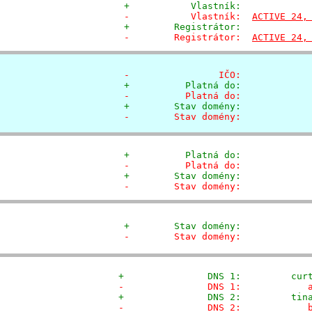
+           Vlastník:            
-           Vlastník:  
ACTIVE 24,
+        Registrátor:            
-        Registrátor:  
ACTIVE 24,
-                IČO:            
+          Platná do:            
-          Platná do:            
+        Stav domény:            
-        Stav domény:            
+          Platná do:            
-          Platná do:            
+        Stav domény:            
-        Stav domény:            
+        Stav domény:            
-        Stav domény:            
+               DNS 1:         cur
-               DNS 1:            
+               DNS 2:         tin
-               DNS 2:            