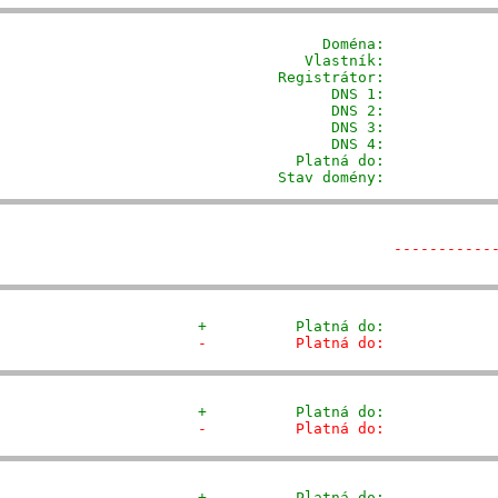
              Doména: 
           
            Vlastník:            
         Registrátor:            
                DNS 1:             
                DNS 2:             
                DNS 3:             
                DNS 4:             
           Platná do:             
         Stav domény:            
-----------
+          Platná do:            
-          Platná do:            
+          Platná do:            
-          Platná do:            
+          Platná do:            