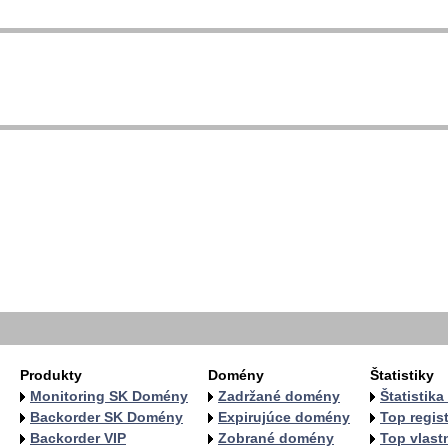
Produkty
Domény
Štatistiky
Monitoring SK Domény
Zadržané domény
Štatistik
Backorder SK Domény
Expirujúce domény
Top regist
Backorder VIP
Zobrané domény
Top vlastn