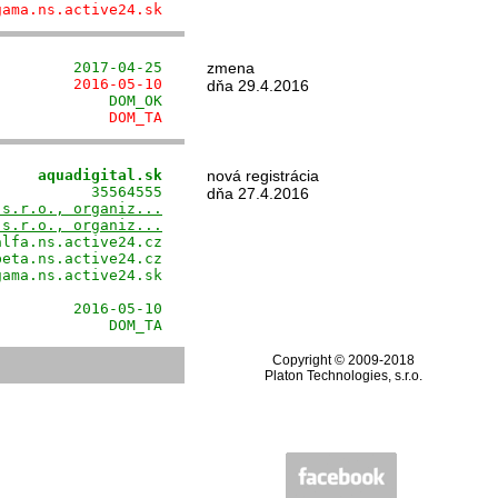
gama.ns.active24.sk
         2017-04-25
zmena
         2016-05-10
dňa 29.4.2016
             DOM_OK
             DOM_TA
     aquadigital.sk
nová registrácia
          35564555

dňa 27.4.2016
 s.r.o., organiz...
 s.r.o., organiz...
lfa.ns.active24.cz

eta.ns.active24.cz

ama.ns.active24.sk

                  

        2016-05-10

             DOM_TA
Copyright © 2009-2018
Platon Technologies, s.r.o.