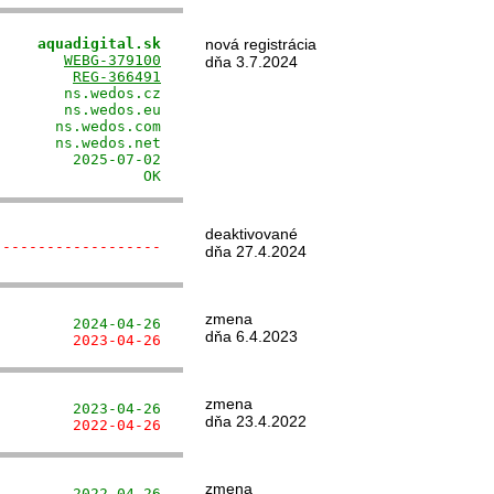
     aquadigital.sk
nová registrácia
        
WEBG-379100
dňa 3.7.2024
         
REG-366491
       ns.wedos.cz

       ns.wedos.eu

      ns.wedos.com

      ns.wedos.net

        2025-07-02

                 OK
deaktivované
-------------------
dňa 27.4.2024
zmena
         2024-04-26
dňa 6.4.2023
         2023-04-26
zmena
         2023-04-26
dňa 23.4.2022
         2022-04-26
zmena
         2022-04-26