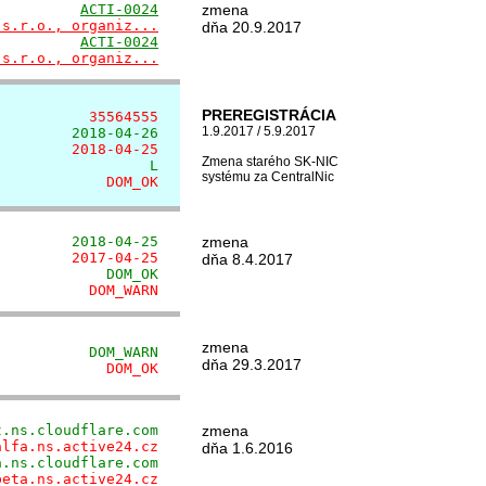
          
ACTI-0024
zmena
 s.r.o., organiz...
dňa 20.9.2017
          
ACTI-0024
 s.r.o., organiz...
PREREGISTRÁCIA
           35564555
1.9.2017 / 5.9.2017
         2018-04-26
         2018-04-25
Zmena starého SK-NIC
                  L
systému za CentralNic
             DOM_OK
         2018-04-25
zmena
         2017-04-25
dňa 8.4.2017
             DOM_OK
           DOM_WARN
zmena
           DOM_WARN
dňa 29.3.2017
             DOM_OK
t.ns.cloudflare.com
zmena
alfa.ns.active24.cz
dňa 1.6.2016
a.ns.cloudflare.com
beta.ns.active24.cz