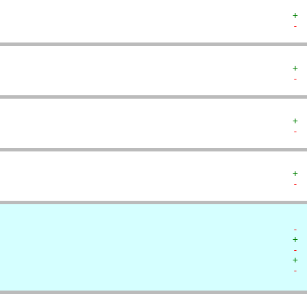
+ 
- 
+ 
- 
+ 
- 
+ 
- 
- 
+ 
- 
+ 
- 