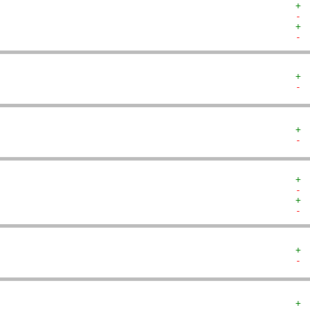
+ 
- 
+ 
- 
+ 
- 
+ 
- 
+ 
- 
+ 
- 
+ 
- 
+ 