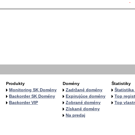
- 
  
  
  
  
   
   
   
   
  
  
Produkty
Domény
Štatistiky
Monitoring SK Domény
Zadržané domény
Štatistik
Backorder SK Domény
Expirujúce domény
Top regist
Backorder VIP
Zobrané domény
Top vlastn
Získané domény
Na predaj