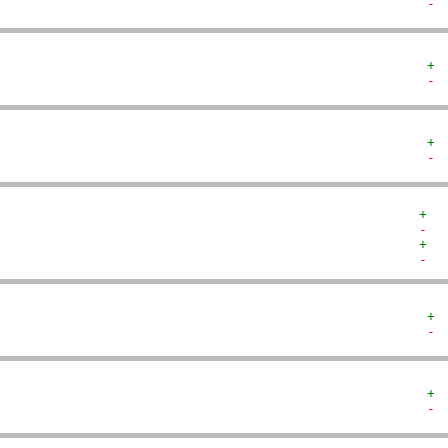
- 
+ 
- 
+ 
- 
+  
-  
+  
-  
+ 
- 
+ 
- 