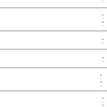
- 
+ 
- 
+ 
- 
+ 
- 
+ 
- 
+  
-  
+  
-  
+ 
- 
+ 