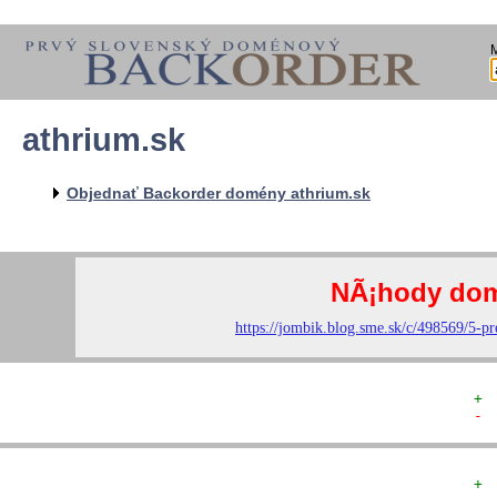
athrium.sk
  
  
  
   
Objednať Backorder domény athrium.sk
   
  
  
+ 
- 
+ 