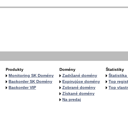
  
  
  
   
   
   
  
  
Produkty
Domény
Štatistiky
Monitoring SK Domény
Zadržané domény
Štatistik
Backorder SK Domény
Expirujúce domény
Top regist
Backorder VIP
Zobrané domény
Top vlastn
Získané domény
Na predaj