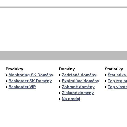
  
  
  
   
   
   
  
  
Produkty
Domény
Štatistiky
Monitoring SK Domény
Zadržané domény
Štatistik
Backorder SK Domény
Expirujúce domény
Top regist
Backorder VIP
Zobrané domény
Top vlastn
Získané domény
Na predaj