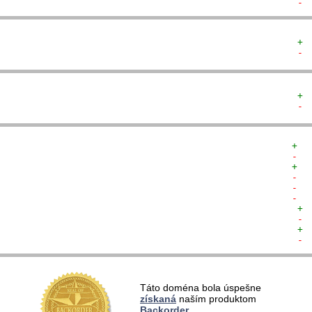
- 
+ 
- 
+ 
- 
+  
-  
+  
-  
-  
-  
+ 
- 
+ 
- 
  
Táto doména bola úspešne
  
získaná
naším produktom
  
Backorder
  