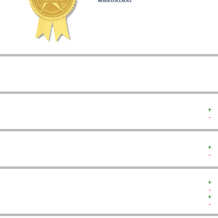
   
   
   
   
  
  
+ 
- 
+ 
- 
+ 
- 
+ 
- 