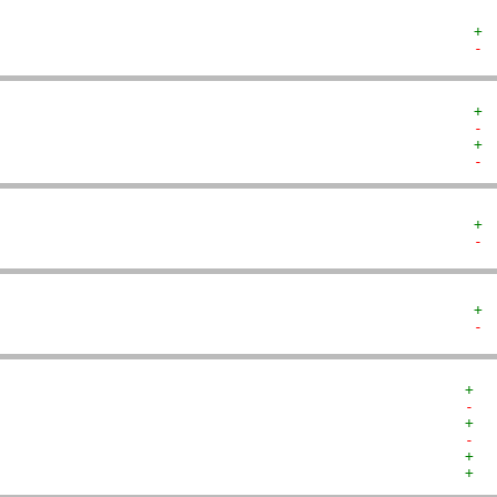
+ 
- 
+ 
- 
+ 
- 
+ 
- 
+ 
- 
+  
-  
+  
-  
+  
+  