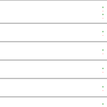
+ 
- 
+ 
- 
+ 
- 
+ 
- 
+ 
- 
+ 
- 
+ 