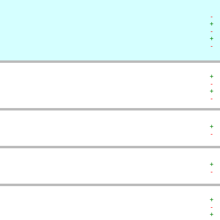
- 
+ 
- 
+ 
- 
+ 
- 
+ 
- 
+ 
- 
+ 
- 
+ 
- 
+ 