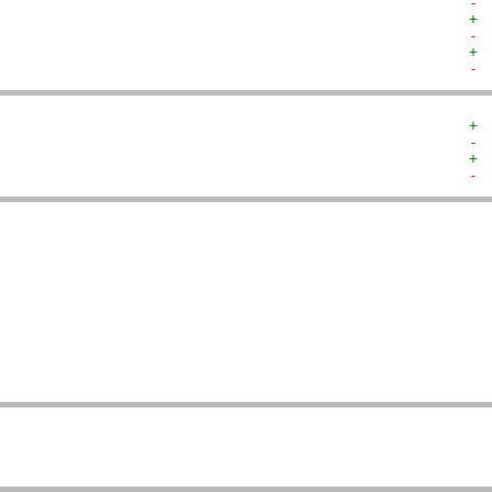
- 
+ 
- 
+ 
- 
+ 
- 
+ 
- 
  
  
  
  
   
   
   
   
  
  