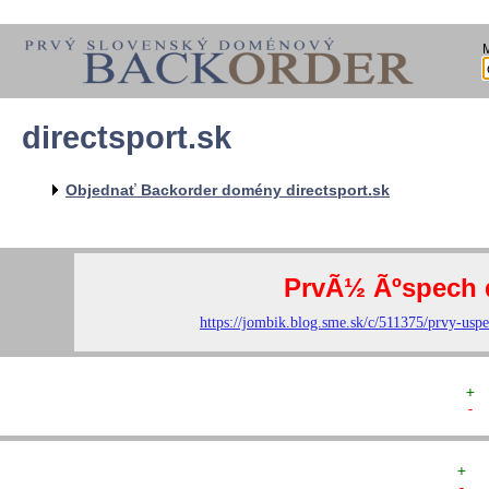
directsport.sk
  
  
  
   
Objednať Backorder domény directsport.sk
   
  
  
+ 
- 
+  
-  