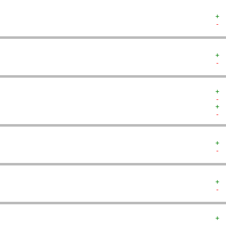
+ 
- 
+ 
- 
+ 
- 
+ 
- 
+ 
- 
+ 
- 
+ 
- 