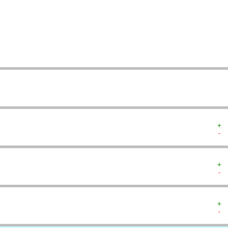
  
  
  
   
   
  
  
+ 
- 
+ 
- 
+ 
- 