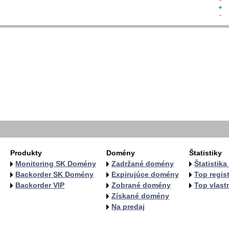
+ 
- 
  
  
  
  
   
   
   
   
  
  
Produkty
Domény
Štatistiky
Monitoring SK Domény
Zadržané domény
Štatistik
Backorder SK Domény
Expirujúce domény
Top regist
Backorder VIP
Zobrané domény
Top vlastn
Získané domény
Na predaj