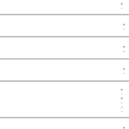
+  
-  
+ 
- 
+ 
- 
+ 
- 
+  
-  
+  
-  
-  
-  
+ 