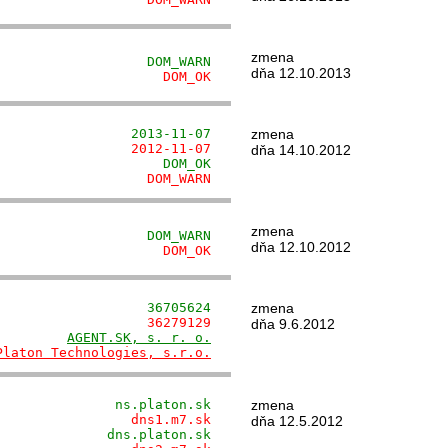
zmena
                   DOM_WARN
dňa 12.10.2013
                     DOM_OK
                 2013-11-07
zmena
                 2012-11-07
dňa 14.10.2012
                     DOM_OK
                   DOM_WARN
zmena
                   DOM_WARN
dňa 12.10.2012
                     DOM_OK
                   36705624
zmena
                   36279129
dňa 9.6.2012
         
AGENT.SK, s. r. o.
Platon Technologies, s.r.o.
               ns.platon.sk
zmena
                 dns1.m7.sk
dňa 12.5.2012
              dns.platon.sk