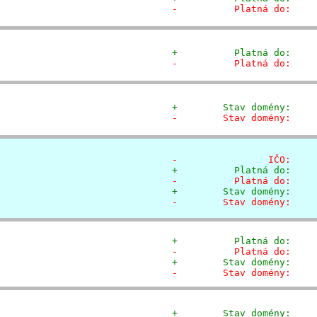
-          Platná do:    
+          Platná do:    
-          Platná do:    
+        Stav domény:    
-        Stav domény:    
-                IČO:    
+          Platná do:    
-          Platná do:    
+        Stav domény:    
-        Stav domény:    
+          Platná do:    
-          Platná do:    
+        Stav domény:    
-        Stav domény:    
+        Stav domény:    