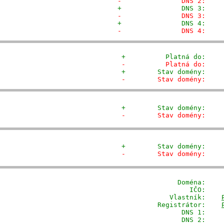
-               DNS 2:    
+               DNS 3:    
-               DNS 3:    
+               DNS 4:    
-               DNS 4:    
+          Platná do:    
-          Platná do:    
+        Stav domény:    
-        Stav domény:    
+        Stav domény:    
-        Stav domény:    
+        Stav domény:    
-        Stav domény:    
              Doména: 
   
                 IČO:     
            Vlastník:    
         Registrátor:    
                DNS 1:     
                DNS 2:     