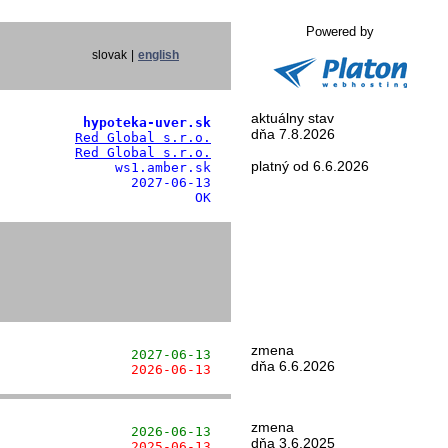
Powered by
slovak
|
english
aktuálny stav
           hypoteka-uver.sk
dňa 7.8.2026
          
Red Global s.r.o.
          
Red Global s.r.o.
platný od 6.6.2026
              ws1.amber.sk

                2027-06-13

                         OK
zmena
                 2027-06-13
dňa 6.6.2026
                 2026-06-13
zmena
                 2026-06-13
dňa 3.6.2025
                 2025-06-13