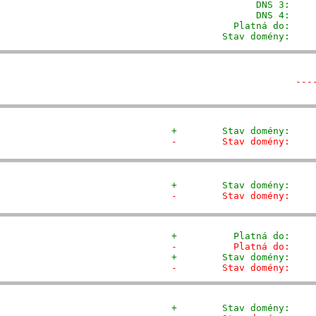
                DNS 3:     
                DNS 4:     
           Platná do:     
         Stav domény:    
---
+        Stav domény:    
-        Stav domény:    
+        Stav domény:    
-        Stav domény:    
+          Platná do:    
-          Platná do:    
+        Stav domény:    
-        Stav domény:    
+        Stav domény:    