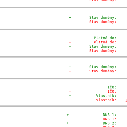
+        Stav domény:    
-        Stav domény:    
+          Platná do:    
-          Platná do:    
+        Stav domény:    
-        Stav domény:    
+        Stav domény:    
-        Stav domény:    
+                IČO:    
-                IČO:    
+           Vlastník:    
-           Vlastník:    
+               DNS 1:    
-               DNS 1:    
+               DNS 2:    