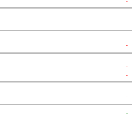
- 
+ 
- 
+ 
- 
+ 
- 
+ 
- 
+ 
- 
+ 
- 
+ 
- 