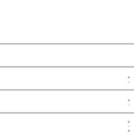
  
  
  
   
   
   
   
  
  
+ 
- 
+ 
- 
+ 
- 
+ 