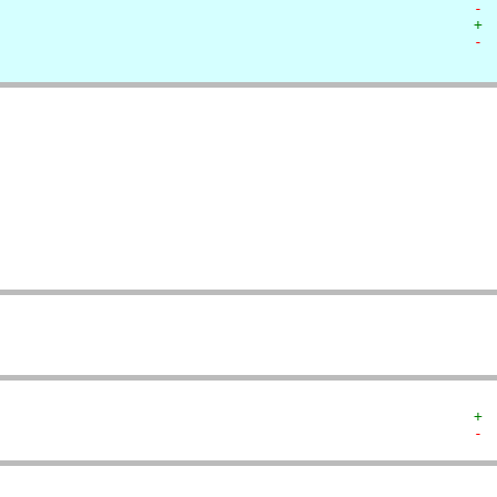
- 
+ 
- 
  
  
  
  
   
   
   
   
  
  
+ 
- 