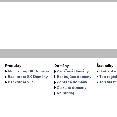
  
  
  
  
   
   
   
   
  
  
Produkty
Domény
Štatistiky
Monitoring SK Domény
Zadržané domény
Štatistik
Backorder SK Domény
Expirujúce domény
Top regist
Backorder VIP
Zobrané domény
Top vlastn
Získané domény
Na predaj