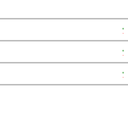
+ 
- 
+ 
- 
+ 
- 
  
  
  
   
   
   
  
  