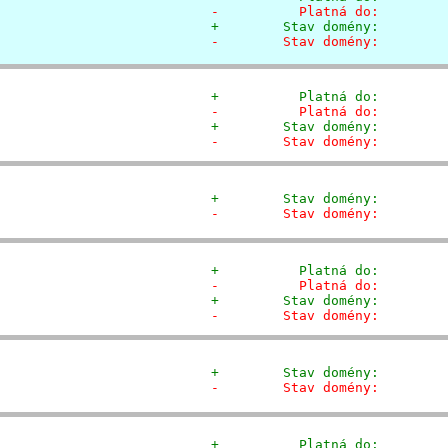
-          Platná do:        
+        Stav domény:        
-        Stav domény:        
+          Platná do:        
-          Platná do:        
+        Stav domény:        
-        Stav domény:        
+        Stav domény:        
-        Stav domény:        
+          Platná do:        
-          Platná do:        
+        Stav domény:        
-        Stav domény:        
+        Stav domény:        
-        Stav domény:        
+          Platná do:        