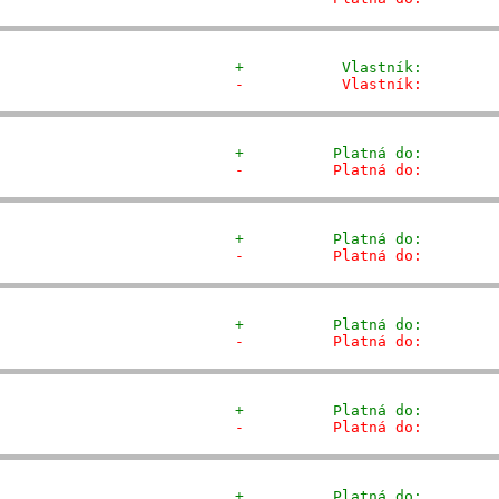
+           Vlastník:        
-           Vlastník:        
+          Platná do:        
-          Platná do:        
+          Platná do:        
-          Platná do:        
+          Platná do:        
-          Platná do:        
+          Platná do:        
-          Platná do:        
+          Platná do:        