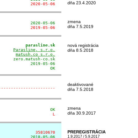
dňa 23.4.2020
             2020-05-06
zmena
             2020-05-06
dňa 7.5.2019
             2019-05-06
           parasline.sk
nová registrácia
      
Parasline, s.r.o.
dňa 8.5.2018
       
matush.co s.r.o.
     zero.matush-co.sk

            2019-05-06

                     OK
deaktivované
-----------------------
dňa 7.5.2018
zmena
                     OK
dňa 30.9.2017
                      L
PREREGISTRÁCIA
               35810670
1.9.2017 / 5.9.2017
             2018-05-06