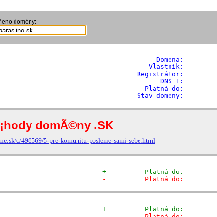
Meno domény:
              Doména: 
       
            Vlastník:        
         Registrátor:        
                DNS 1:         
           Platná do:         
         Stav domény:        
+          Platná do:        
-          Platná do:        
+          Platná do:        
-          Platná do:        