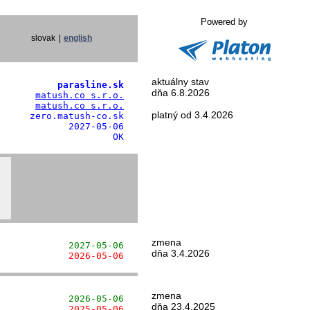
Powered by
slovak
|
english
aktuálny stav
           parasline.sk
dňa 6.8.2026
       
matush.co s.r.o.
       
matush.co s.r.o.
platný od 3.4.2026
     zero.matush-co.sk

            2027-05-06

                     OK
zmena
             2027-05-06
dňa 3.4.2026
             2026-05-06
zmena
             2026-05-06
dňa 23.4.2025
             2025-05-06