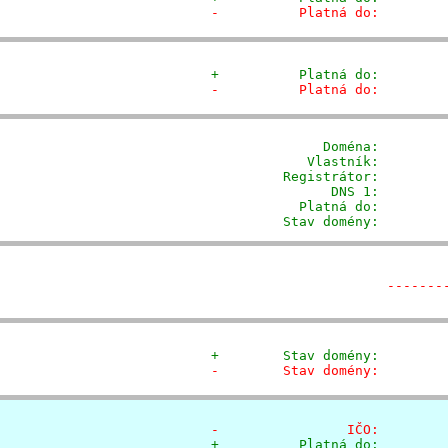
-          Platná do:        
+          Platná do:        
-          Platná do:        
              Doména: 
       
            Vlastník:        
         Registrátor:        
                DNS 1:         
           Platná do:         
         Stav domény:        
-------
+        Stav domény:        
-        Stav domény:        
-                IČO:        
+          Platná do:        