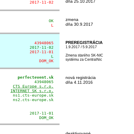
dňa 25.10.2017
             2017-11-02
zmena
                     OK
dňa 30.9.2017
                      L
PREREGISTRÁCIA
               43948065
1.9.2017 / 5.9.2017
             2017-11-02
             2017-11-01
Zmena starého SK-NIC
                      L
systému za CentralNic
                 DOM_OK
        perfectevent.sk
nová registrácia
              43948065

dňa 4.11.2016
      
CTS Europe s.r.o.
     
INTERNET SK s.r.o.
     ns1.cts-europe.sk

     ns2.cts-europe.sk

                      

                      

            2017-11-01

                 DOM_OK
deaktivované