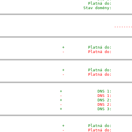
           Platná do:         
         Stav domény:        
-------
+          Platná do:        
-          Platná do:        
+          Platná do:        
-          Platná do:        
+               DNS 1:        
-               DNS 1:        
+               DNS 2:        
-               DNS 2:        
+               DNS 3:        
+          Platná do:        
-          Platná do:        