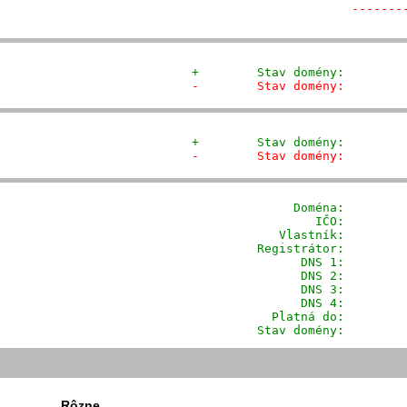
-------
+        Stav domény:        
-        Stav domény:        
+        Stav domény:        
-        Stav domény:        
              Doména: 
       
                 IČO:         
            Vlastník:        
         Registrátor:        
                DNS 1:         
                DNS 2:         
                DNS 3:         
                DNS 4:         
           Platná do:         
         Stav domény:        
Rôzne