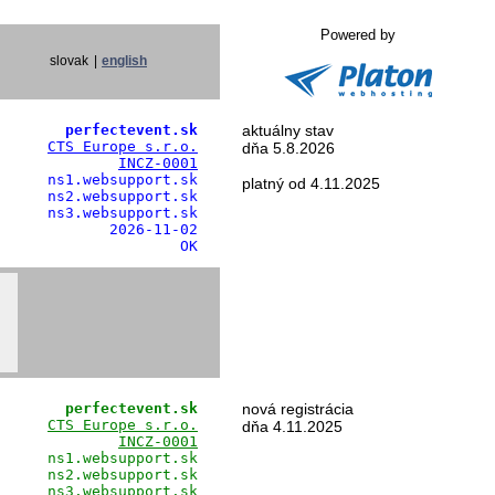
Powered by
slovak
|
english
        perfectevent.sk
aktuálny stav
      
CTS Europe s.r.o.
dňa 5.8.2026
              
INCZ-0001
     ns1.websupport.sk

platný od 4.11.2025
     ns2.websupport.sk

     ns3.websupport.sk

            2026-11-02

                     OK
        perfectevent.sk
nová registrácia
      
CTS Europe s.r.o.
dňa 4.11.2025
              
INCZ-0001
     ns1.websupport.sk

     ns2.websupport.sk

     ns3.websupport.sk
