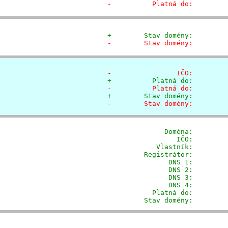
-          Platná do:        
+        Stav domény:        
-        Stav domény:        
-                IČO:        
+          Platná do:        
-          Platná do:        
+        Stav domény:        
-        Stav domény:        
              Doména: 
       
                 IČO:         
            Vlastník:        
         Registrátor:        
                DNS 1:         
                DNS 2:         
                DNS 3:         
                DNS 4:         
           Platná do:         
         Stav domény:        