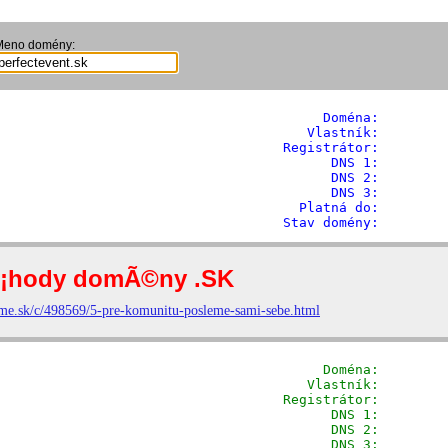
Meno domény:
              Doména: 
       
            Vlastník:        
         Registrátor:        
                DNS 1:         
                DNS 2:         
                DNS 3:         
           Platná do:         
         Stav domény:        
              Doména: 
       
            Vlastník:        
         Registrátor:        
                DNS 1:         
                DNS 2:         
                DNS 3:         