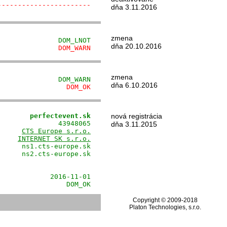
-----------------------
dňa 3.11.2016
zmena
               DOM_LNOT
dňa 20.10.2016
               DOM_WARN
zmena
               DOM_WARN
dňa 6.10.2016
                 DOM_OK
        perfectevent.sk
nová registrácia
              43948065

dňa 3.11.2015
      
CTS Europe s.r.o.
     
INTERNET SK s.r.o.
     ns1.cts-europe.sk

     ns2.cts-europe.sk

                      

                      

            2016-11-01

                 DOM_OK
Copyright © 2009-2018
Platon Technologies, s.r.o.