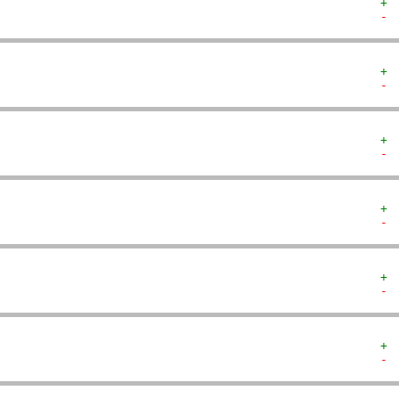
+ 
- 
+ 
- 
+ 
- 
+ 
- 
+ 
- 
+ 
- 