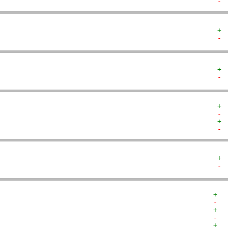
- 
+ 
- 
+ 
- 
+ 
- 
+ 
- 
+ 
- 
+  
-  
+  
-  
+  