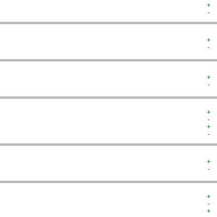
+ 
- 
+ 
- 
+ 
- 
+ 
- 
+ 
- 
+ 
- 
+ 
- 
+ 