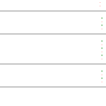
-  
-  
+ 
- 
+ 
- 
+ 
- 
+ 
- 
+ 
- 
+ 
- 
+ 
- 
  
  
  
  