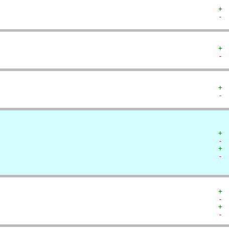
+ 
- 
+ 
- 
+ 
- 
+ 
- 
+ 
- 
+ 
- 
+ 
- 