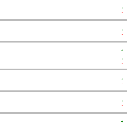
+ 
- 
+ 
- 
+ 
- 
+ 
- 
+ 
- 
+ 
- 
+ 
- 