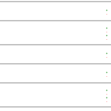
+ 
- 
+ 
- 
+ 
- 
+ 
- 
+ 
- 
+ 
- 
+ 
- 