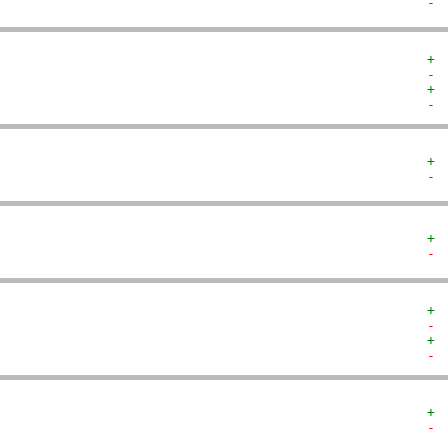
- 
+ 
- 
+ 
- 
+ 
- 
+ 
- 
+ 
- 
+ 
- 
+ 
- 