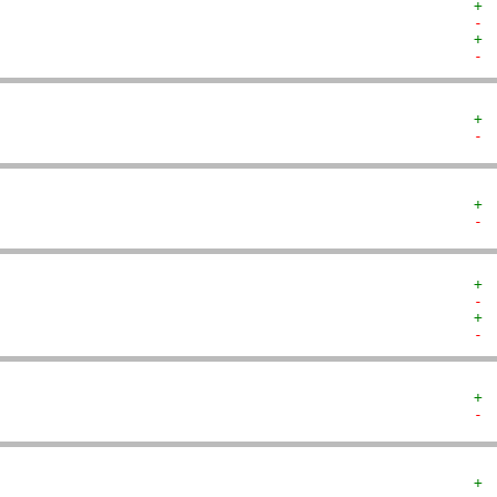
+ 
- 
+ 
- 
+ 
- 
+ 
- 
+ 
- 
+ 
- 
+ 
- 
+ 