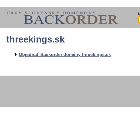
threekings.sk
  
  
  
   
Objednať Backorder domény threekings.sk
   
   
  
  
  
  
  
   
   
   