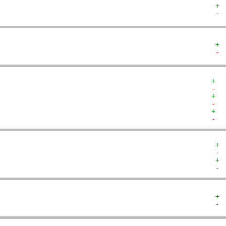
+ 
- 
+ 
- 
+  
-  
+  
-  
+  
-  
+ 
- 
+ 
- 
+ 
- 