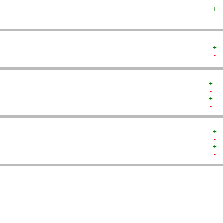
+ 
- 
+ 
- 
+  
-  
+  
-  
+ 
- 
+ 
- 
  
  
  
  
   
   