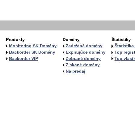
   
   
  
  
Produkty
Domény
Štatistiky
Monitoring SK Domény
Zadržané domény
Štatistik
Backorder SK Domény
Expirujúce domény
Top regist
Backorder VIP
Zobrané domény
Top vlastn
Získané domény
Na predaj