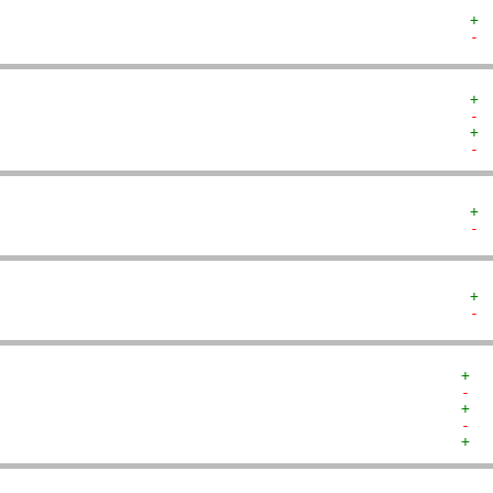
+ 
- 
+ 
- 
+ 
- 
+ 
- 
+ 
- 
+  
-  
+  
-  
+  