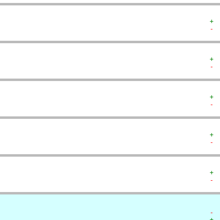
+ 
- 
+ 
- 
+ 
- 
+ 
- 
+ 
- 
- 
+ 