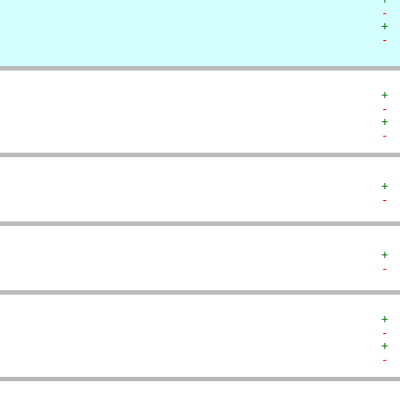
- 
+ 
- 
+ 
- 
+ 
- 
+ 
- 
+ 
- 
+ 
- 
+ 
- 