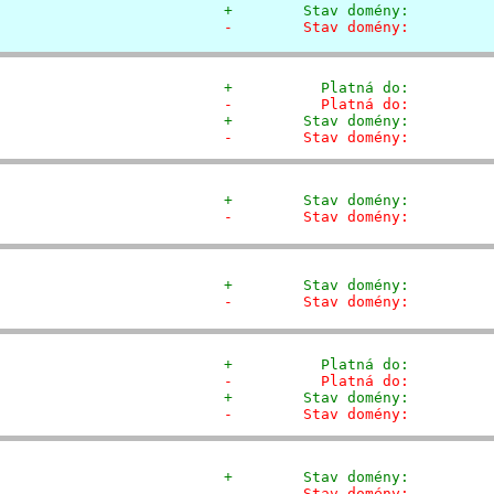
+        Stav domény:         
-        Stav domény:         
+          Platná do:         
-          Platná do:         
+        Stav domény:         
-        Stav domény:         
+        Stav domény:         
-        Stav domény:         
+        Stav domény:         
-        Stav domény:         
+          Platná do:         
-          Platná do:         
+        Stav domény:         
-        Stav domény:         
+        Stav domény:         
-        Stav domény:         