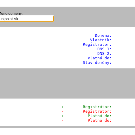
Meno domény:
              Doména: 
        
            Vlastník:         
         Registrátor:         
                DNS 1:          
                DNS 2:          
           Platná do:          
         Stav domény:         
+        Registrátor:         
-        Registrátor:         
+          Platná do:         
-          Platná do:         