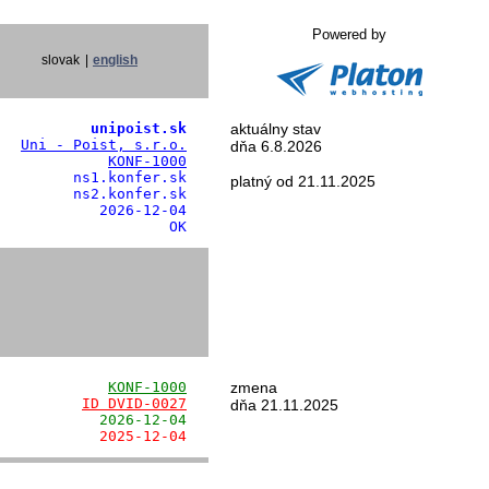
Powered by
slovak
|
english
           unipoist.sk
aktuálny stav
   
Uni - Poist, s.r.o.
dňa 6.8.2026
             
KONF-1000
        ns1.konfer.sk

platný od 21.11.2025
        ns2.konfer.sk

           2026-12-04

                    OK
             
KONF-1000
zmena
          
ID DVID-0027
dňa 21.11.2025
            2026-12-04
            2025-12-04