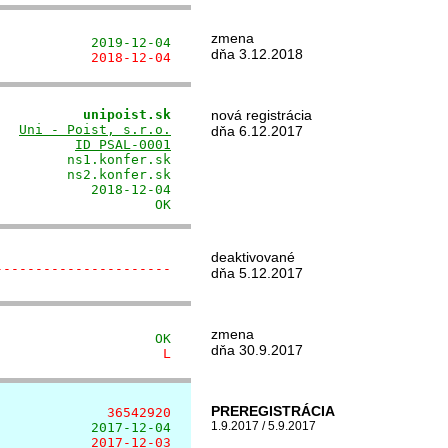
zmena
            2019-12-04
dňa 3.12.2018
            2018-12-04
           unipoist.sk
nová registrácia
   
Uni - Poist, s.r.o.
dňa 6.12.2017
          
ID PSAL-0001
        ns1.konfer.sk

        ns2.konfer.sk

           2018-12-04

                    OK
deaktivované
----------------------
dňa 5.12.2017
zmena
                    OK
dňa 30.9.2017
                     L
PREREGISTRÁCIA
              36542920
1.9.2017 / 5.9.2017
            2017-12-04
            2017-12-03