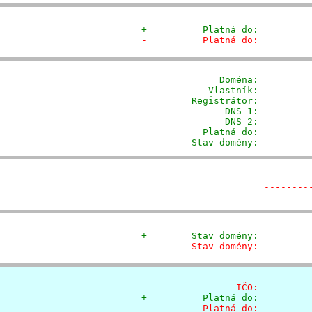
+          Platná do:         
-          Platná do:         
              Doména: 
        
            Vlastník:         
         Registrátor:         
                DNS 1:          
                DNS 2:          
           Platná do:          
         Stav domény:         
--------
+        Stav domény:         
-        Stav domény:         
-                IČO:         
+          Platná do:         
-          Platná do:         