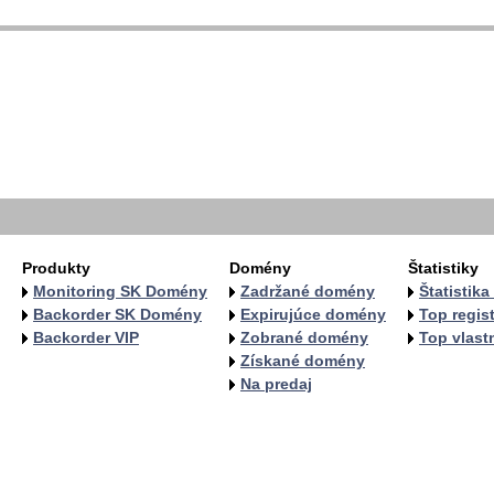
  
  
  
   
   
   
  
  
Produkty
Domény
Štatistiky
Monitoring SK Domény
Zadržané domény
Štatistik
Backorder SK Domény
Expirujúce domény
Top regist
Backorder VIP
Zobrané domény
Top vlastn
Získané domény
Na predaj