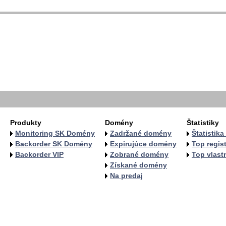
  
  
  
   
   
   
  
  
Produkty
Domény
Štatistiky
Monitoring SK Domény
Zadržané domény
Štatistik
Backorder SK Domény
Expirujúce domény
Top regist
Backorder VIP
Zobrané domény
Top vlastn
Získané domény
Na predaj