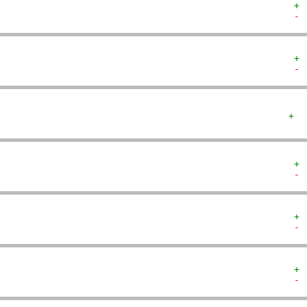
+ 
- 
+ 
- 
+  
+ 
- 
+ 
- 
+ 
- 