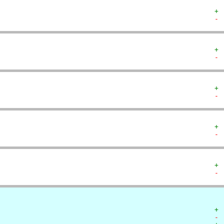
+ 
- 
+ 
- 
+ 
- 
+ 
- 
+ 
- 
+ 
- 