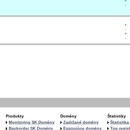
+ 
- 
+ 
- 
+ 
- 
  
  
  
  
   
   
   
   
  
  
Produkty
Domény
Štatistiky
Monitoring SK Domény
Zadržané domény
Štatistik
Backorder SK Domény
Expirujúce domény
Top regist