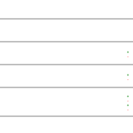
   
  
  
+ 
- 
+ 
- 
+ 
- 
+ 
- 
  
  