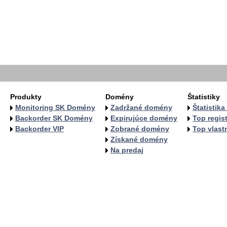
  
  
   
   
   
   
  
  
Produkty
Domény
Štatistiky
Monitoring SK Domény
Zadržané domény
Štatistik
Backorder SK Domény
Expirujúce domény
Top regist
Backorder VIP
Zobrané domény
Top vlastn
Získané domény
Na predaj