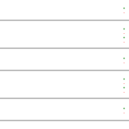
+ 
- 
+ 
- 
+ 
- 
+ 
- 
+ 
- 
+ 
- 
+ 
- 