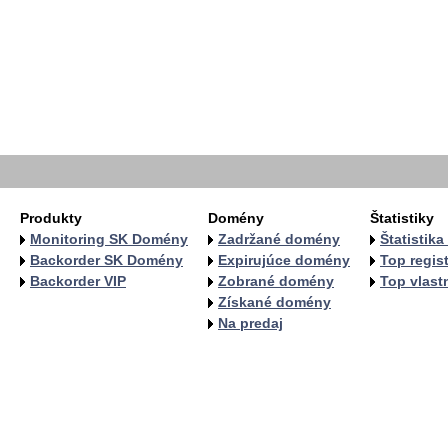
  
  
  
  
   
   
   
   
  
  
Produkty
Domény
Štatistiky
Monitoring SK Domény
Zadržané domény
Štatistik
Backorder SK Domény
Expirujúce domény
Top regist
Backorder VIP
Zobrané domény
Top vlastn
Získané domény
Na predaj