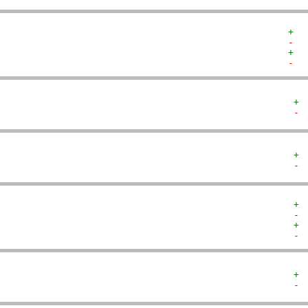
+  
-  
+  
-  
+ 
- 
+ 
- 
+ 
- 
+ 
- 
+ 
- 