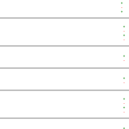
+  
-  
+  
+ 
- 
+ 
- 
+ 
- 
+ 
- 
+ 
- 
+ 
- 
+ 