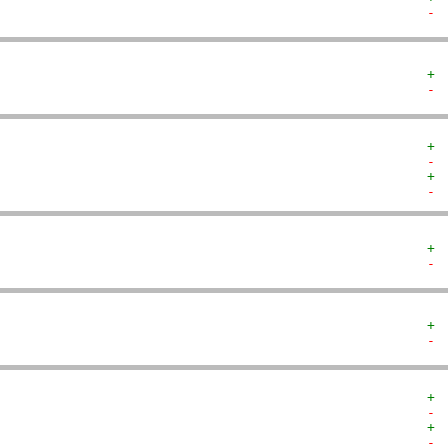
- 
+ 
- 
+ 
- 
+ 
- 
+ 
- 
+ 
- 
+ 
- 
+ 
- 