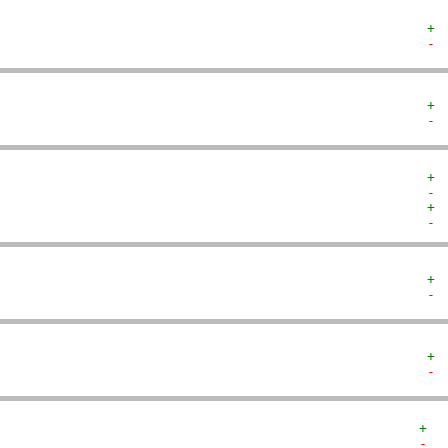
+ 
- 
+ 
- 
+ 
- 
+ 
- 
+ 
- 
+ 
- 
+  
-  