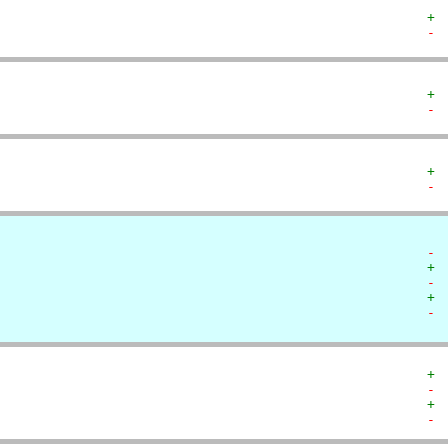
+ 
- 
+ 
- 
+ 
- 
- 
+ 
- 
+ 
- 
+ 
- 
+ 
- 