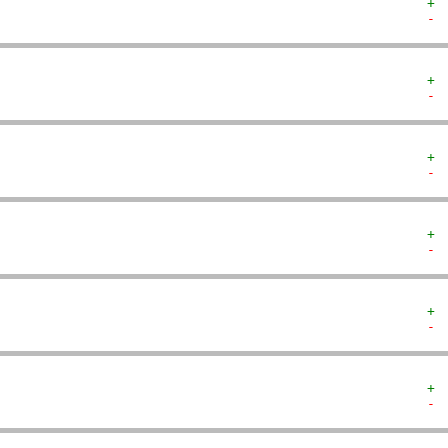
+ 
- 
+ 
- 
+ 
- 
+ 
- 
+ 
- 
+ 
- 