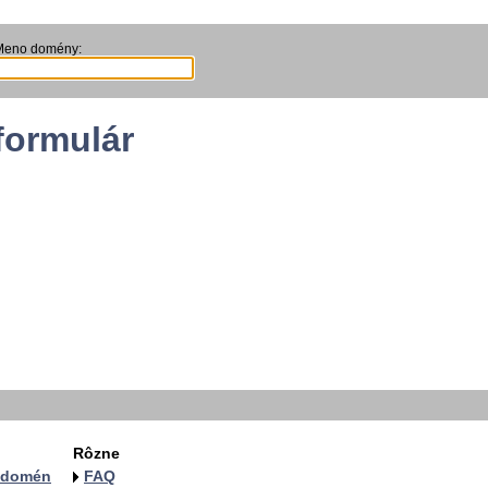
Meno domény:
formulár
Rôzne
a domén
FAQ