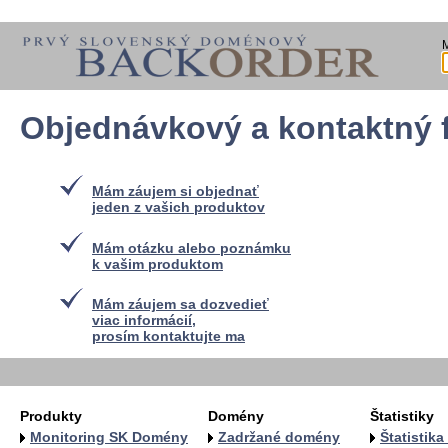
Objednávkový a kontaktný 
Mám záujem si objednať
jeden z vašich produktov
Mám otázku alebo poznámku
k vašim produktom
Mám záujem sa dozvedieť
viac informácií,
prosím kontaktujte ma
Produkty
Domény
Štatistiky
Monitoring SK Domény
Zadržané domény
Štatistik