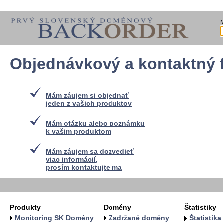
Objednávkový a kontaktný 
Mám záujem si objednať
jeden z vašich produktov
Mám otázku alebo poznámku
k vašim produktom
Mám záujem sa dozvedieť
viac informácií,
prosím kontaktujte ma
Produkty
Domény
Štatistiky
Monitoring SK Domény
Zadržané domény
Štatistik