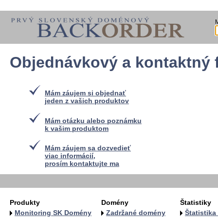
Objednávkový a kontaktný 
Mám záujem si objednať
jeden z vašich produktov
Mám otázku alebo poznámku
k vašim produktom
Mám záujem sa dozvedieť
viac informácií,
prosím kontaktujte ma
Produkty
Domény
Štatistiky
Monitoring SK Domény
Zadržané domény
Štatistik