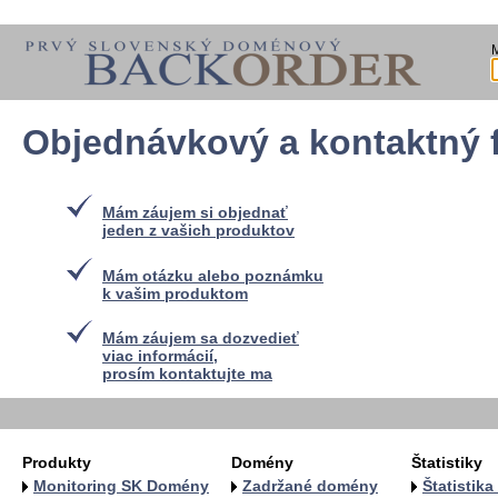
Objednávkový a kontaktný 
Mám záujem si objednať
jeden z vašich produktov
Mám otázku alebo poznámku
k vašim produktom
Mám záujem sa dozvedieť
viac informácií,
prosím kontaktujte ma
Produkty
Domény
Štatistiky
Monitoring SK Domény
Zadržané domény
Štatistik