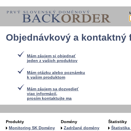
Objednávkový a kontaktný 
Mám záujem si objednať
jeden z vašich produktov
Mám otázku alebo poznámku
k vašim produktom
Mám záujem sa dozvedieť
viac informácií,
prosím kontaktujte ma
Produkty
Domény
Štatistiky
Monitoring SK Domény
Zadržané domény
Štatistik