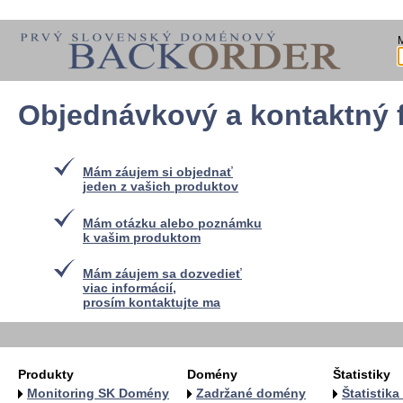
Objednávkový a kontaktný 
Mám záujem si objednať
jeden z vašich produktov
Mám otázku alebo poznámku
k vašim produktom
Mám záujem sa dozvedieť
viac informácií,
prosím kontaktujte ma
Produkty
Domény
Štatistiky
Monitoring SK Domény
Zadržané domény
Štatistik