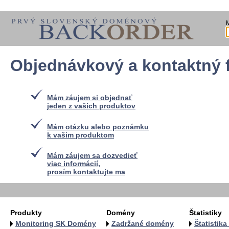
Objednávkový a kontaktný 
Mám záujem si objednať
jeden z vašich produktov
Mám otázku alebo poznámku
k vašim produktom
Mám záujem sa dozvedieť
viac informácií,
prosím kontaktujte ma
Produkty
Domény
Štatistiky
Monitoring SK Domény
Zadržané domény
Štatistik