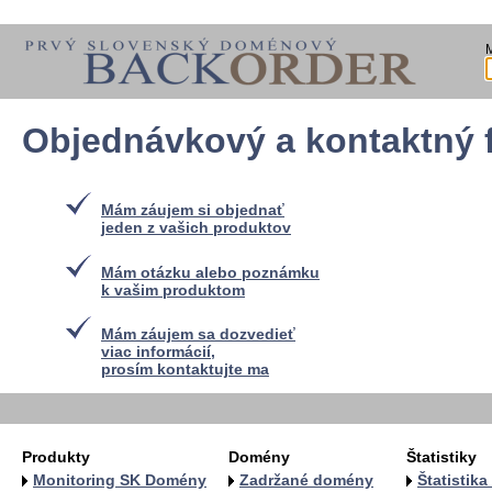
Objednávkový a kontaktný 
Mám záujem si objednať
jeden z vašich produktov
Mám otázku alebo poznámku
k vašim produktom
Mám záujem sa dozvedieť
viac informácií,
prosím kontaktujte ma
Produkty
Domény
Štatistiky
Monitoring SK Domény
Zadržané domény
Štatistik