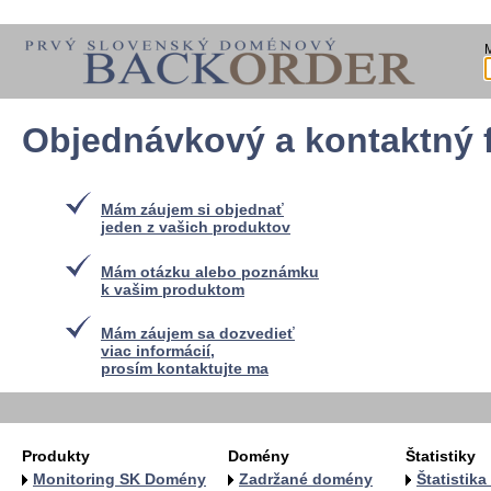
Objednávkový a kontaktný 
Mám záujem si objednať
jeden z vašich produktov
Mám otázku alebo poznámku
k vašim produktom
Mám záujem sa dozvedieť
viac informácií,
prosím kontaktujte ma
Produkty
Domény
Štatistiky
Monitoring SK Domény
Zadržané domény
Štatistik