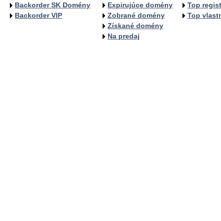
Backorder SK Domény
Expirujúce domény
Top regist
Backorder VIP
Zobrané domény
Top vlastn
Získané domény
Na predaj