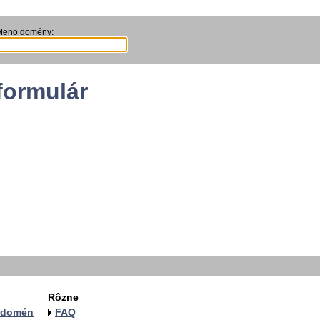
Meno domény:
formulár
Rôzne
a domén
FAQ