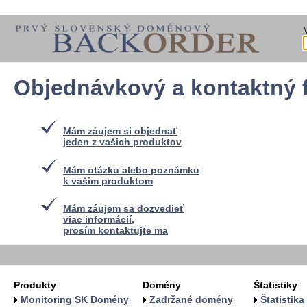
Objednávkový a kontaktný 
Mám záujem si objednať
jeden z vašich produktov
Mám otázku alebo poznámku
k vašim produktom
Mám záujem sa dozvedieť
viac informácií,
prosím kontaktujte ma
Produkty
Domény
Štatistiky
Monitoring SK Domény
Zadržané domény
Štatistik