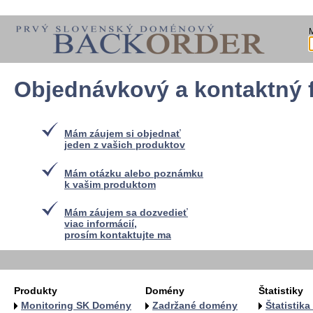
Objednávkový a kontaktný 
Mám záujem si objednať
jeden z vašich produktov
Mám otázku alebo poznámku
k vašim produktom
Mám záujem sa dozvedieť
viac informácií,
prosím kontaktujte ma
Produkty
Domény
Štatistiky
Monitoring SK Domény
Zadržané domény
Štatistik