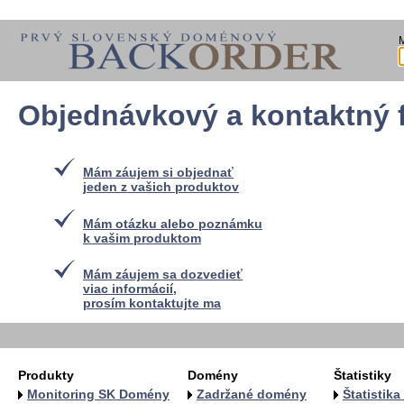
Objednávkový a kontaktný 
Mám záujem si objednať
jeden z vašich produktov
Mám otázku alebo poznámku
k vašim produktom
Mám záujem sa dozvedieť
viac informácií,
prosím kontaktujte ma
Produkty
Domény
Štatistiky
Monitoring SK Domény
Zadržané domény
Štatistik