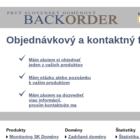
Objednávkový a kontaktný 
Mám záujem si objednať
jeden z vašich produktov
Mám otázku alebo poznámku
k vašim produktom
Mám záujem sa dozvedieť
viac informácií,
prosím kontaktujte ma
Produkty
Domény
Štatistiky
Monitoring SK Domény
Zadržané domény
Štatistik