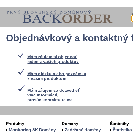
Objednávkový a kontaktný 
Mám záujem si objednať
jeden z vašich produktov
Mám otázku alebo poznámku
k vašim produktom
Mám záujem sa dozvedieť
viac informácií,
prosím kontaktujte ma
Produkty
Domény
Štatistiky
Monitoring SK Domény
Zadržané domény
Štatistik