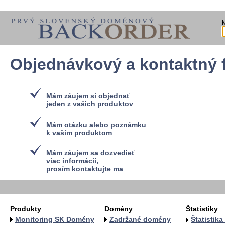
Objednávkový a kontaktný 
Mám záujem si objednať
jeden z vašich produktov
Mám otázku alebo poznámku
k vašim produktom
Mám záujem sa dozvedieť
viac informácií,
prosím kontaktujte ma
Produkty
Domény
Štatistiky
Monitoring SK Domény
Zadržané domény
Štatistik