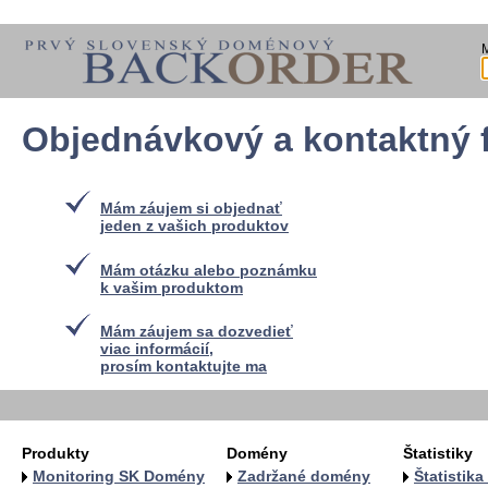
Objednávkový a kontaktný 
Mám záujem si objednať
jeden z vašich produktov
Mám otázku alebo poznámku
k vašim produktom
Mám záujem sa dozvedieť
viac informácií,
prosím kontaktujte ma
Produkty
Domény
Štatistiky
Monitoring SK Domény
Zadržané domény
Štatistik