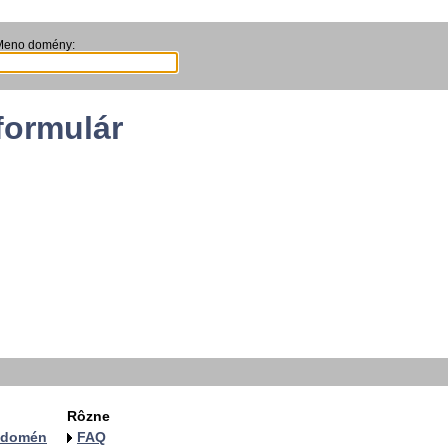
Meno domény:
formulár
Rôzne
a domén
FAQ