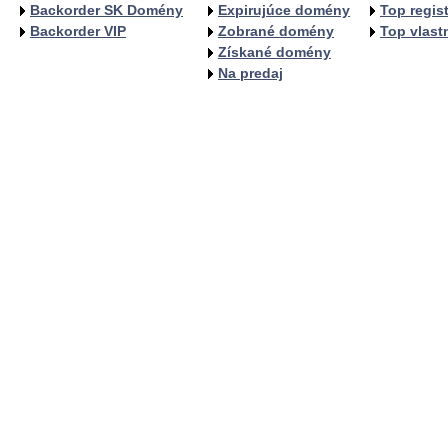
Backorder SK Domény
Expirujúce domény
Top regist
Backorder VIP
Zobrané domény
Top vlastn
Získané domény
Na predaj