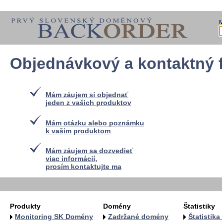
Objednávkový a kontaktný 
Mám záujem si objednať
jeden z vašich produktov
Mám otázku alebo poznámku
k vašim produktom
Mám záujem sa dozvedieť
viac informácií,
prosím kontaktujte ma
Produkty
Domény
Štatistiky
Monitoring SK Domény
Zadržané domény
Štatistik