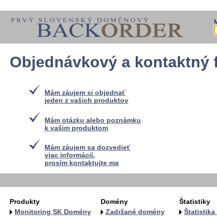
Objednávkový a kontaktný 
Mám záujem si objednať
jeden z vašich produktov
Mám otázku alebo poznámku
k vašim produktom
Mám záujem sa dozvedieť
viac informácií,
prosím kontaktujte ma
Produkty
Domény
Štatistiky
Monitoring SK Domény
Zadržané domény
Štatistik