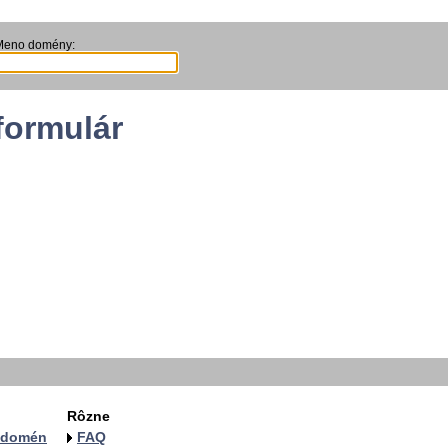
Meno domény:
formulár
Rôzne
a domén
FAQ