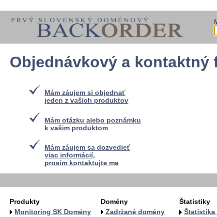
Objednávkový a kontaktný 
Mám záujem si objednať
jeden z vašich produktov
Mám otázku alebo poznámku
k vašim produktom
Mám záujem sa dozvedieť
viac informácií,
prosím kontaktujte ma
Produkty
Domény
Štatistiky
Monitoring SK Domény
Zadržané domény
Štatistik